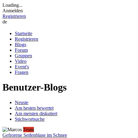
Loading...
Anmelden
Registrieren
de
Startseite
Registrieren
Blogs
Forum
Gruppen
Video
Event's
Fragen
Benutzer-Blogs
Neuste
Am besten bewertet
Am meisten diskutiert
Stichwortsuche
Team
Gefrorene Seifenblase im Schnee