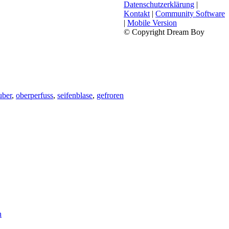
Datenschutzerklärung
|
Kontakt
|
Community Software
|
Mobile Version
© Copyright Dream Boy
uber
,
oberperfuss
,
seifenblase
,
gefroren
h