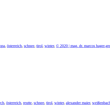
opa
,
österreich
,
schnee
,
tirol
,
winter
,
© 2020 | mag. dr. marcos hager-gr
ech
,
österreich
,
reutte
,
schnee
,
tirol
,
winter
,
alexander maier
,
weißenbac