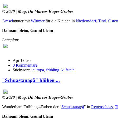
© 2020
| Mag. Dr. Marcos Hager-Gruber
Amsel
mutter mit
Würmer
für die Kleinen in
Niederndorf
,
Tirol
,
Öster
Dahoam bleim, Gsund bleim
Lageplan:
Apr 17 '20
0
Kommentare
Stichworte:
europa
,
frühling
,
kufstein
"Schuastanagä" blühen ...
© 2020
| Mag. Dr. Marcos Hager-Gruber
Wunderbare Frühlings-Farben der "
Schuastanagä
" in
Rettenschöss
,
Ti
Dahoam bleim, Gsund bleim