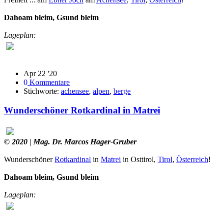
Dahoam bleim, Gsund bleim
Lageplan:
Apr 22 '20
0
Kommentare
Stichworte:
achensee
,
alpen
,
berge
Wunderschöner Rotkardinal in Matrei
© 2020
| Mag. Dr. Marcos Hager-Gruber
Wunderschöner
Rotkardinal
in
Matrei
in Osttirol
,
Tirol
,
Österreich
!
Dahoam bleim, Gsund bleim
Lageplan: