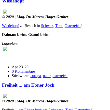
Wiedehopf
© 2020
| Mag. Dr. Marcos Hager-Gruber
Wiedehopf
zu Besuch in
Schwaz
,
Tirol
,
Österreich
!
Dahoam bleim, Gsund bleim
Lageplan:
Apr 23 '20
0
Kommentare
Stichworte:
europa
,
natur
,
österreich
Freiheit ... am Ebner Joch
© 2020
| Mag. Dr. Marcos Hager-Gruber
Freiheit ... am
Ebner Joch
am
Achensee
,
Tirol
,
Österreich
!