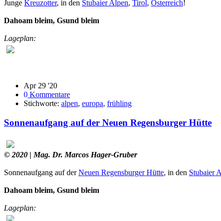
Junge
Kreuzotter
, in den
Stubaier Alpen
,
Tirol
,
Österreich
!
Dahoam bleim, Gsund bleim
Lageplan:
Apr 29 '20
0
Kommentare
Stichworte:
alpen
,
europa
,
frühling
Sonnenaufgang auf der Neuen Regensburger Hütte
© 2020
| Mag. Dr. Marcos Hager-Gruber
Sonnenaufgang auf der
Neuen Regensburger Hütte
, in den
Stubaier 
Dahoam bleim, Gsund bleim
Lageplan: