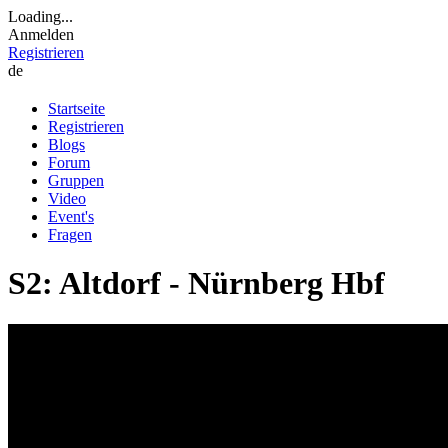
Loading...
Anmelden
Registrieren
de
Startseite
Registrieren
Blogs
Forum
Gruppen
Video
Event's
Fragen
S2: Altdorf - Nürnberg Hbf