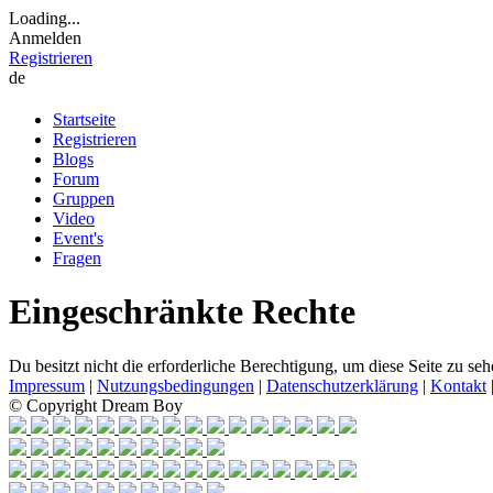
Loading...
Anmelden
Registrieren
de
Startseite
Registrieren
Blogs
Forum
Gruppen
Video
Event's
Fragen
Eingeschränkte Rechte
Du besitzt nicht die erforderliche Berechtigung, um diese Seite zu seh
Impressum
|
Nutzungsbedingungen
|
Datenschutzerklärung
|
Kontakt
© Copyright Dream Boy